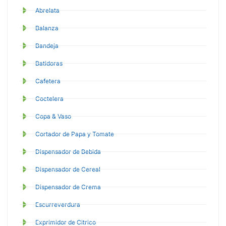
Abrelata
Balanza
Bandeja
Batidoras
Cafetera
Coctelera
Copa & Vaso
Cortador de Papa y Tomate
Dispensador de Bebida
Dispensador de Cereal
Dispensador de Crema
Escurreverdura
Exprimidor de Citrico