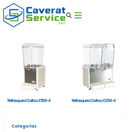
Refresquera Crathco D156-4
Refresquera Crathco D256-4
Categorías