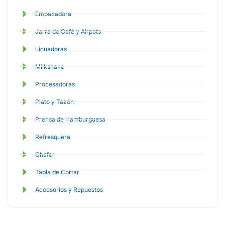
Empacadora
Jarra de Café y Airpots
Licuadoras
Milkshake
Procesadoras
Plato y Tazón
Prensa de Hamburguesa
Refresquera
Chafer
Tabla de Cortar
Accesorios y Repuestos