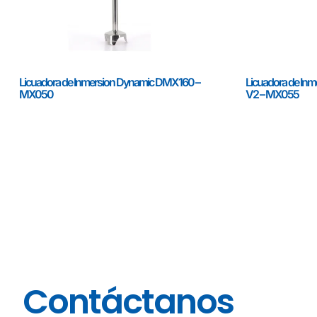
Licuadora de Inmersion Dynamic DMX160 –
Licuadora de In
MX050
V2 – MX055
Contáctanos