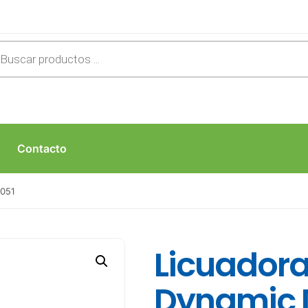
Contacto
X051
Licuadora
Dynamic 