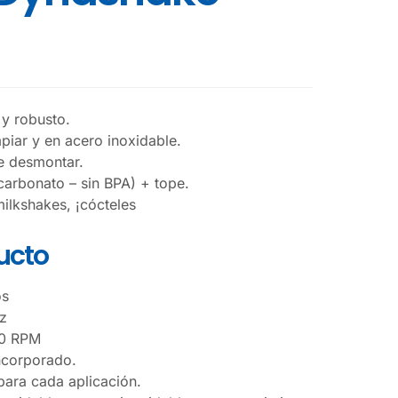
 y robusto.
impiar y en acero inoxidable.
de desmontar.
carbonato – sin BPA) + tope.
milkshakes, ¡cócteles
ducto
os
z
00 RPM
ncorporado.
para cada aplicación.