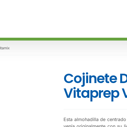
itamix
Cojinete 
Vitaprep 
Esta almohadilla de centrado
venía originalmente con su l