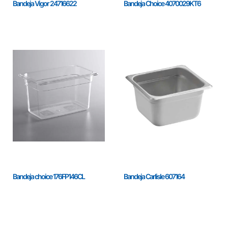
Bandeja Vigor 24716622
Bandeja Choice 4070029KT6
Bandeja choice 176FP146CL
Bandeja Carlisle 607164